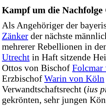
Kampf um die Nachfolge O
Als Angehöriger der bayeri
Zänker
der nächste männlic
mehrerer Rebellionen in den
Utrecht
in Haft sitzende He
Ottos von Bischof
Folcmar 
Erzbischof
Warin von Köln
Verwandtschaftsrecht (
ius p
gekrönten, sehr jungen Kön