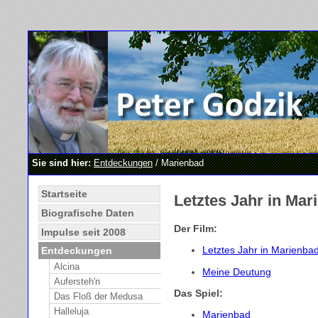
Sie sind hier:
Entdeckungen
/ Marienbad
Startseite
Letztes Jahr in Mar
Biografische Daten
Der Film:
Impulse seit 2008
Letztes Jahr in Marienba
Entdeckungen
Alcina
Meine Deutung
Aufersteh'n
Das Spiel:
Das Floß der Medusa
Halleluja
Marienbad