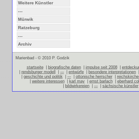
Weitere Künstler
---
Mürwik
Ratzeburg
---
Archiv
Marienbad - © 2010 P. Godzik
startseite
|
biografische daten
|
impulse seit 2008
|
entdecku
|
rendsburger modell
|
---
|
entwürfe
|
besondere interpretationen
|
geschichte und politik
|
---
|
ottonische herrscher
|
reichskirch
|
weitere interessen
|
karl may
|
ernst barlach
|
eberhard co
|
bildwirkereien
|
---
|
sächsische künstler