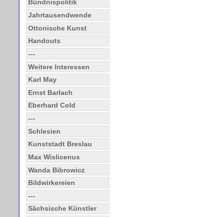
Bündnispolitik
Jahrtausendwende
Ottonische Kunst
Handouts
---
Weitere Interessen
Karl May
Ernst Barlach
Eberhard Cold
---
Schlesien
Kunststadt Breslau
Max Wislicenus
Wanda Bibrowicz
Bildwirkereien
---
Sächsische Künstler