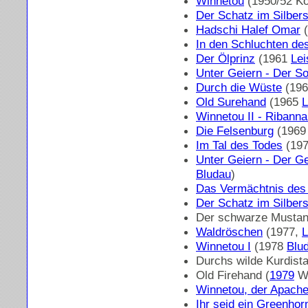
Winnetou
(1950/52 Kö
Der Schatz im Silber
Hadschi Halef Omar
(
In den Schluchten de
Der Ölprinz
(1961
Lei
Unter Geiern - Der S
Durch die Wüste
(19
Old Surehand
(1965
L
Winnetou II - Ribann
Die Felsenburg
(196
Im Tal des Todes
(19
Unter Geiern - Der G
Bludau
)
Das Vermächtnis des
Der Schatz im Silber
Der schwarze Mustan
Waldröschen
(1977,
L
Winnetou I
(1978
Blu
Durchs wilde Kurdista
Old Firehand (
1979
Wa
Winnetou, der Apach
Ihr seid ein Greenhorn