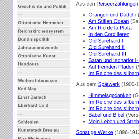
Aus den
Reiseerzählungen
Geschichte und Politik
Orangen und Datteln
---
Am Stillen Ocean
(Sa
Ottonische Herrscher
Am Rio de la Plata
Reichskirchensystem
In den Cordilleren
Bündnispolitik
Old Surehand I
Old Surehand II
Jahrtausendwende
Old Surehand III
Ottonische Kunst
Satan und Ischariot I-I
Handouts
Auf fremden Pfaden
(
---
Im Reiche des silbern
Weitere Interessen
Aus dem
Spätwerk
(1900-1
Karl May
Himmelsgedanken
(G
Ernst Barlach
Im Reiche des silbern
Eberhard Cold
Im Reiche des silber
---
Babel und Bibel
(Vers
Mein Leben und Stre
Schlesien
Kunststadt Breslau
Sonstige Werke
(1896-1912
Max Wislicenus