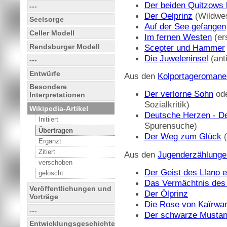
Der beiden Quitzows 
---
Der Oelprinz
(Wildwes
Seelsorge
Auf der See gefangen
Celler Modell
Im fernen Westen
(er
Rendsburger Modell
Scepter und Hammer
Die Juweleninsel
(anti
---
Entwürfe
Aus den
Kolportageromane
Besondere
Der verlorne Sohn
ode
Interpretationen
Sozialkritik)
Wikipedia-Artikel
Deutsche Herzen - D
Initiiert
Spurensuche)
Übertragen
Der Weg zum Glück
(
Ergänzt
Zitiert
Aus den
Jugenderzählunge
verschoben
Der Geist des Llano 
gelöscht
Das Vermächtnis des
Veröffentlichungen und
Der Ö
lprinz
Vorträge
Die Rose von Kaïrwa
---
Der schwarze Musta
Entwicklungsgeschichte