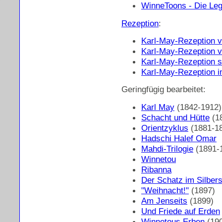
WinneToons - Die Le
Rezeption
:
Karl-May-Rezeption v
Karl-May-Rezeption v
Karl-May-Rezeption s
Karl-May-Rezeption 
Geringfügig bearbeitet:
Karl May
(1842-1912)
Schacht und Hütte
(1
Orientzyklus
(1881-1
Hadschi Halef Omar
Mahdi-Trilogie
(1891-
Winnetou
Ribanna
Der Schatz im Silber
"Weihnacht!"
(1897)
Am Jenseits
(1899)
Und Friede auf Erden
Winnetous Erben
(190