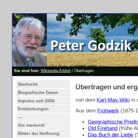
Sie sind hier:
Wikipedia-Artikel
/ Übertragen
Startseite
Übertragen und erg
Biografische Daten
von dem
Karl-May-Wiki
in 
Impulse seit 2008
Entdeckungen
Aus dem
Frühwerk
(1875-1
---
Geographische Predi
Ars moriendi
Old Firehand
(frühe A
Bilder der Hoffnung
Das Buch der Liebe
(