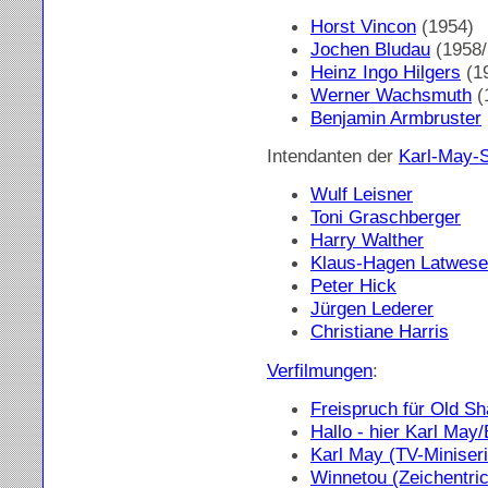
Horst Vincon
(1954)
Jochen Bludau
(1958/
Heinz Ingo Hilgers
(1
Werner Wachsmuth
(
Benjamin Armbruster
Intendanten der
Karl-May-
Wulf Leisner
Toni Graschberger
Harry Walther
Klaus-Hagen Latwes
Peter Hick
Jürgen Lederer
Christiane
Harris
Verfilmungen
:
Freispruch für Old Sh
Hallo - hier Karl May
Karl May (TV-Miniseri
Winnetou (Zeichentric