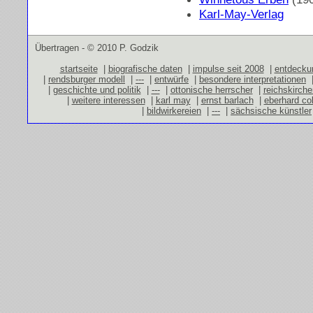
Karl-May-Verlag
Übertragen - © 2010 P. Godzik
startseite
|
biografische daten
|
impulse seit 2008
|
entdecku
|
rendsburger modell
|
---
|
entwürfe
|
besondere interpretationen
|
geschichte und politik
|
---
|
ottonische herrscher
|
reichskirch
|
weitere interessen
|
karl may
|
ernst barlach
|
eberhard co
|
bildwirkereien
|
---
|
sächsische künstler