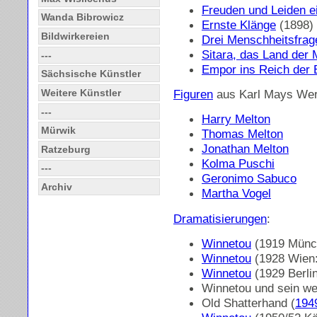
Freuden und Leiden e
Wanda Bibrowicz
Ernste Klänge
(1898)
Bildwirkereien
Drei Menschheitsfrag
Sitara, das Land der
---
Empor ins Reich der
Sächsische Künstler
Weitere Künstler
Figuren
aus Karl Mays Wer
---
Harry Melton
Mürwik
Thomas Melton
Jonathan Melton
Ratzeburg
Kolma Puschi
---
Geronimo Sabuco
Archiv
Martha Vogel
Dramatisierungen
:
Winnetou
(1919 Münc
Winnetou
(1928 Wien:
Winnetou
(1929 Berli
Winnetou und sein we
Old Shatterhand (
194