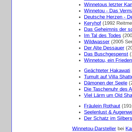
Winnetous letzter Ka
Winnetou - Das Verm
Deutsche Herzen - D
Keryhof
(1992 Reitme
Das Geheimnis der 
Im Tal des Todes
(200
Wildwasser
(2005 Se
Der Alte Dessauer
(20
Das Buschgespenst
(
Winnetou, ein Friede
Geächteter Hakawati
Tumult auf Villa Shat
Dämonen der Seele
(2
Die Taschenuhr des 
Viel Lärm um Old Sha
Fräulein Rothaut
(191
Seelenlust & Augenw
Der Schatz im Silber
Winnetou-Darsteller
bei
Ka