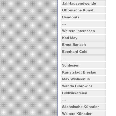
Jahrtausendwende
Ottonische Kunst
Handouts
---
Weitere Interessen
Karl May
Ernst Barlach
Eberhard Cold
---
Schlesien
Kunststadt Breslau
Max Wislicenus
Wanda Bibrowicz
Bildwirkereien
---
Sächsische Künstler
Weitere Künstler