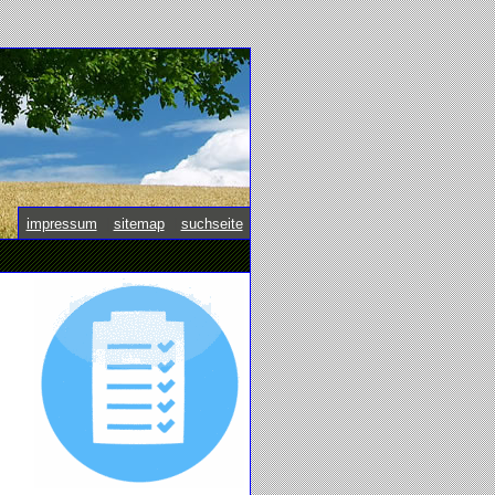
impressum
|
sitemap
|
suchseite