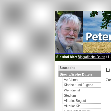
Sie sind hier:
Biografische Daten
/ Li
Startseite
Li
Biografische Daten
Zu
Vorfahren
Kindheit und Jugend
Wehrdienst
Studium
Vikariat Bogotá
Vikariat Kiel