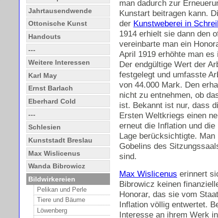
man dadurch zur Erneuerun
Jahrtausendwende
Kunstart beitragen kann. D
der
Kunstweberei in Schre
Ottonische Kunst
1914 erhielt sie dann den o
Handouts
vereinbarte man ein Honor
---
April 1919 erhöhte man es 
Weitere Interessen
Der endgültige Wert der A
festgelegt und umfasste Ar
Karl May
von 44.000 Mark. Den erha
Ernst Barlach
nicht zu entnehmen, ob da
Eberhard Cold
ist. Bekannt ist nur, dass
---
Ersten Weltkriegs einen ne
erneut die Inflation und die
Schlesien
Lage berücksichtigte. Man
Kunststadt Breslau
Gobelins des Sitzungssaal
Max Wislicenus
sind.
Wanda Bibrowicz
Max Wislicenus
erinnert s
Bildwirkereien
Bibrowicz keinen finanziell
Pelikan und Perle
Honorar, das sie vom Staat 
Tiere und Bäume
Inflation völlig entwertet. B
Löwenberg
Interesse an ihrem Werk i