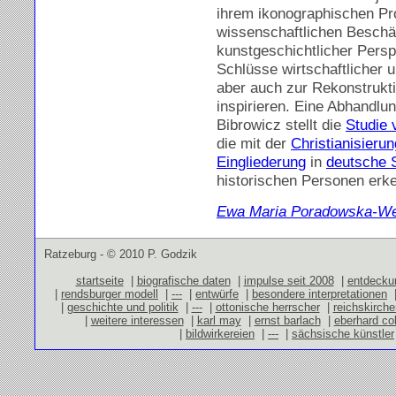
ihrem ikonographischen Pr
wissenschaftlichen Beschäf
kunstgeschichtlicher Persp
Schlüsse wirtschaftlicher u
aber auch zur Rekonstrukt
inspirieren. Eine Abhandl
Bibrowicz stellt die
Studie 
die mit der
Christianisierun
Eingliederung
in
deutsche S
historischen Personen erk
Ewa Maria Poradowska-We
Ratzeburg - © 2010 P. Godzik
startseite
|
biografische daten
|
impulse seit 2008
|
entdecku
|
rendsburger modell
|
---
|
entwürfe
|
besondere interpretationen
|
geschichte und politik
|
---
|
ottonische herrscher
|
reichskirch
|
weitere interessen
|
karl may
|
ernst barlach
|
eberhard co
|
bildwirkereien
|
---
|
sächsische künstler