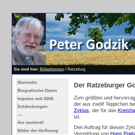
Sie sind hier:
Bildwirkereien
/ Ratzeburg
Startseite
Der Ratzeburger Go
Biografische Daten
Zum größten und hervorra
Impulse seit 2008
der aus zwölf Teppichen b
Entdeckungen
Zyklus
, der für das
Kreish
---
ist.
Ars moriendi
Den Auftrag für diesen Zykl
Bilder der Hoffnung
Vermittlung von
Hans Poel