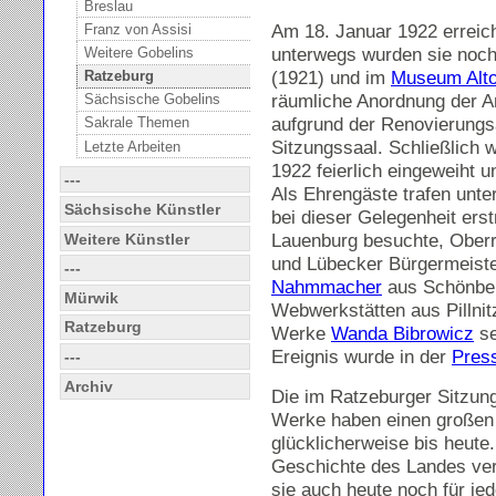
Breslau
Am 18. Januar 1922 erreich
Franz von Assisi
unterwegs wurden sie noc
Weitere Gobelins
(1921) und im
Museum Alt
Ratzeburg
räumliche Anordnung der Ar
Sächsische Gobelins
aufgrund der Renovierungs
Sakrale Themen
Sitzungssaal. Schließlich
Letzte Arbeiten
1922 feierlich eingeweiht u
---
Als Ehrengäste trafen unte
Sächsische Künstler
bei dieser Gelegenheit er
Lauenburg besuchte, Oberr
Weitere Künstler
und Lübecker Bürgermeist
---
Nahmmacher
aus Schönber
Mürwik
Webwerkstätten aus Pillnitz
Ratzeburg
Werke
Wanda Bibrowicz
se
Ereignis wurde in der
Pres
---
Archiv
Die im Ratzeburger Sitzun
Werke haben einen großen
glücklicherweise bis heute. 
Geschichte des Landes ve
sie auch heute noch für jed