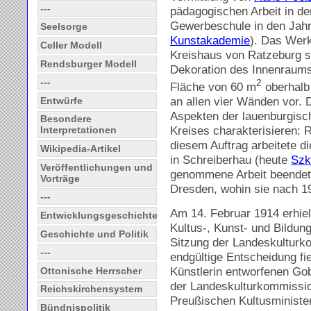
---
pädagogischen Arbeit in de
Gewerbeschule in den Jahr
Seelsorge
Kunstakademie
). Das Werk
Celler Modell
Kreishaus von Ratzeburg s
Rendsburger Modell
Dekoration des Innenraums 
---
2
Fläche von 60 m
oberhalb
an allen vier Wänden vor. D
Entwürfe
Aspekten der lauenburgisch
Besondere
Kreises charakterisieren: 
Interpretationen
diesem Auftrag arbeitete di
Wikipedia-Artikel
in
Schreiberhau
(heute
Szk
Veröffentlichungen und
genommene Arbeit beendete
Vorträge
Dresden, wohin sie nach 1
---
Am 14. Februar 1914 erhiel
Entwicklungsgeschichte
Kultus-, Kunst- und Bildung
Geschichte und Politik
Sitzung der Landeskulturk
---
endgültige Entscheidung fie
Künstlerin entworfenen Go
Ottonische Herrscher
der Landeskulturkommissio
Reichskirchensystem
Preußischen Kultusminister
Bündnispolitik