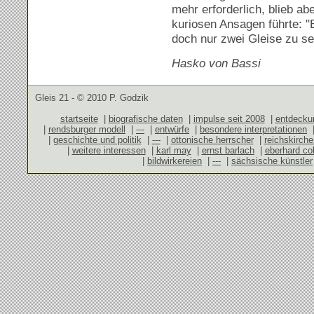
mehr erforderlich, blieb a
kuriosen Ansagen führte: "E
doch nur zwei Gleise zu s
Hasko von Bassi
Gleis 21 - © 2010 P. Godzik
startseite
|
biografische daten
|
impulse seit 2008
|
entdecku
|
rendsburger modell
|
---
|
entwürfe
|
besondere interpretationen
|
geschichte und politik
|
---
|
ottonische herrscher
|
reichskirch
|
weitere interessen
|
karl may
|
ernst barlach
|
eberhard co
|
bildwirkereien
|
---
|
sächsische künstler