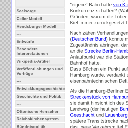
---
"eigene" Bahn hatte
von Ki
Konkurrenz schaffen? (Wahr
Seelsorge
Gründen, warum die Lübeck
Celler Modell
Kiel immer zurückgesetzt f
Rendsburger Modell
Nach zähen Verhandlungen 
---
(
Deutscher Bund
) konnte 
Entwürfe
Zugeständnis abringen, da
Besondere
an die
Strecke Berlin-Ham
Interpretationen
Anlaufpunkt war die Statio
Wikipedia-Artikel
Bahnhof hatte.
Dass Büchen ein Punkt auf
Veröffentlichungen und
Vorträge
Hamburg wurde, verdankt s
eisenbahntechnischen Defiz
---
Entwicklungsgeschichte
Als die Hamburg-Berliner E
Geschichte und Politik
Streckenstück von Hambur
sie damit hinsichtlich de
---
Landweg (der heutigen
Bun
Ottonische Herrscher
Geesthacht
und
Lauenburg
Reichskirchensystem
spätere Transitstrecke nach
das neue Verkehrsmittel 
Bündnispolitik