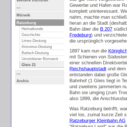
Gewerbe und Hafen war Ra
---
komplett uninteressant. W
Mürwik
nahm, machte man schließl
heran an die Stadt (deshal
Ratzeburg
Bahn über die
B 207
südlic
Heimatkunde
Fredeburg
) und verzichtete
Geschichte
die ursprünglich vorgesehe
Limes-Deutung
Ansverus-Deutung
1897 kam nun die
Königlic
Barlach-Deutung
mit Schienen von Südosten
Umstrittener Bismarck
einer schnellen Direktverb
Gleis 21
Reichshauptstadt
und de
---
entstanden dabei große Gl
Bahnhof (1 Gleis liegt in T
Archiv
und zweitens jammerten nu
Bahn sie umging (zum Tros
also 1899, die Anschluss
Was Ratzeburg betrifft, war
viel los, zumal kurze Zeit 
Ratzeburger Kleinbahn AG
"Ratzeburg Land" aus die 