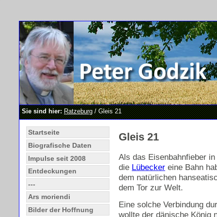
Sie sind hier:
Ratzeburg
/ Gleis 21
Startseite
Gleis 21
Biografische Daten
Als das Eisenbahnfieber in
Impulse seit 2008
die
Lübecker
eine Bahn ha
Entdeckungen
dem natürlichen hanseatis
---
dem Tor zur Welt.
Ars moriendi
Eine solche Verbindung d
Bilder der Hoffnung
wollte der dänische König n