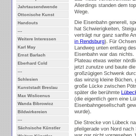
Allerdings standen dem to
Jahrtausendwende
Wege.
Ottonische Kunst
Die Eisenbahn generell, spe
Handouts
hat Schwierigkeiten, Steig
---
verträgt nur ganz sanfte An
Weitere Interessen
in Rendsburg
). Für Ochsen
Karl May
Landweg unten entlang des 
Eisenbahn war das nichts. 
Ernst Barlach
Plateau etwas weiter nörd
Eberhard Cold
jetzt zunutze und baute di
---
großzügigen Schwenk dur
das winzig kleine Büchen,
Schlesien
große Lücke zwischen Pötr
Kunststadt Breslau
später die berühmte
Lübec
Max Wislicenus
(die eigentlich gern eine 
Wanda Bibrowicz
Eisenbahngesellschaft gew
wurde).
Bildwirkereien
---
Die Strecke von Lübeck nac
Sächsische Künstler
pfeilgerade von Nord nach
war gar nicht vorgesehen.
Weitere Künstler