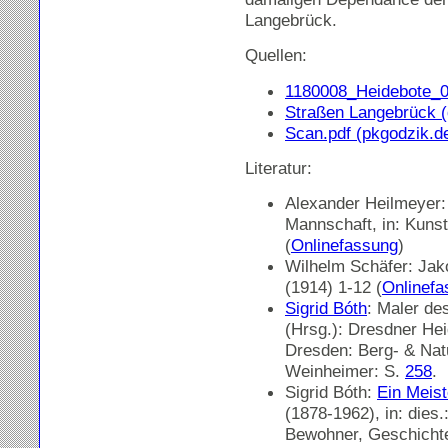
Langebrück.
Quellen:
1180008_Heidebote_0
Straßen Langebrück (d
Scan.pdf (pkgodzik.d
Literatur:
Alexander Heilmeyer
Mannschaft, in: Kuns
(
Onlinefassung
)
Wilhelm Schäfer: Jak
(1914) 1-12 (
Onlinefa
Sigrid Bóth
: Maler de
(Hrsg.): Dresdner Hei
Dresden: Berg- & Nat
Weinheimer: S.
258
.
Sigrid Bóth:
Ein Meist
(1878-1962), in: dies.
Bewohner, Geschichte