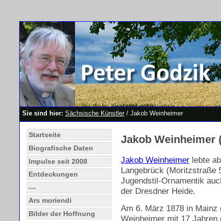
Sie sind hier:
Sächsische Künstler
/ Jakob Weinheimer
Startseite
Jakob Weinheimer (
Biografische Daten
Jakob Weinheimer
lebte ab
Impulse seit 2008
Langebrück (Moritzstraße 
Entdeckungen
Jugendstil-Ornamentik auc
---
der Dresdner Heide.
Ars moriendi
Am 6. März 1878 in Mainz 
Bilder der Hoffnung
Weinheimer mit 17 Jahren 