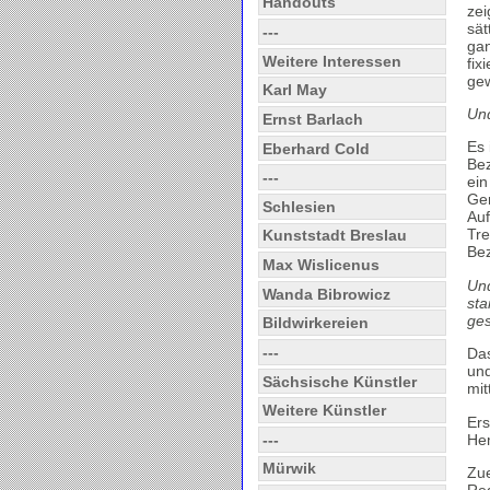
Handouts
zei
sät
---
gan
Weitere Interessen
fix
gew
Karl May
Und
Ernst Barlach
Es 
Eberhard Cold
Bez
---
ein
Ger
Schlesien
Auf
Tre
Kunststadt Breslau
Bez
Max Wislicenus
Und
Wanda Bibrowicz
sta
ge
Bildwirkereien
---
Das
un
Sächsische Künstler
mit
Weitere Künstler
Ers
Hem
---
Mürwik
Zue