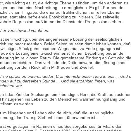
gt, wie wichtig es ist, die richtige Ebene zu finden, um den anderen zu
tigen und ihm eine Nachreifung zu ermöglichen. Es gibt Formen der
zheitlichen Hingabe, die eher auf frühkindlichen, unreifen Ebenen
ieren, statt eine befreiende Entwicklung zu initiieren. Die zeitweilig
ährte Regression muß immer im Dienste der Progression stehen.
 er verschwand vor ihnen.
ist sehr wichtig, über die angemessene Lösung der seelsorglichen
iehung nachzudenken. Beide Seiten müssen damit leben können, daß
 wichtiges Stück gemeinsamen Weges nun zu Ende gegangen ist.
ade die Lösung einer zwischenmenschlichen Beziehung bedarf der
hebung im religiösen Raum. Die gemeinsame Bindung an Gott wird di
nnung erleichtern. Das verbindende Dritte bewahrt die Lösung einer
iehung vor dem Rückfall in Mißtrauen und Zweifel.
 sie sprachen untereinander: Brannte nicht unser Herz in uns ... Und s
nden auf zu derselben Stunde ... Und sie erzählten ihnen, was
schehen war.
 ist das Ziel der Seelsorge: ein lebendiges Herz; die Kraft, aufzustehe
d hinzugehen ins Leben zu den Menschen; wahrnehmungsfähig und
teilsam zu werden.
t im Hingehen und Leben wird deutlich, daß die ursprüngliche
mung, das Traurig-Stehenbleiben, überwunden ist.
rst vorgetragen im Rahmen eines Seelsorgekurses für Vikare der