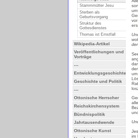
All
son
Stammmütter Jesu
umf
Sterben als
Ges
Geburtsvorgang
vor
Struktur des
ers
Gottesdienstes
Thomas ist Ernstfall
Und
wol
Wikipedia-Artikel
den
Veröffentlichungen und
See
Vorträge
ang
dan
---
den
Entwicklungsgeschichte
um 
Lös
Geschichte und Politik
Rat
los
---
Gen
Ottonische Herrscher
all
Reichskirchensystem
Bez
und
Bündnispolitik
Und
Jahrtausendwende
Ottonische Kunst
Jes
im 