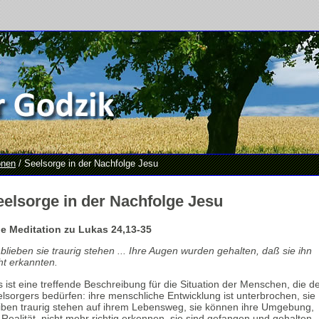
onen
/ Seelsorge in der Nachfolge Jesu
eelsorge in der Nachfolge Jesu
ne Meditation zu Lukas 24,13-35
blieben sie traurig stehen ... Ihre Augen wurden gehalten, daß sie ihn
ht erkannten.
 ist eine treffende Beschreibung für die Situation der Menschen, die d
lsorgers bedürfen: ihre menschliche Entwicklung ist unterbrochen, sie
iben traurig stehen auf ihrem Lebensweg, sie können ihre Umgebung,
 Realität, nicht mehr richtig erkennen, sie sind gefangen und gehalten