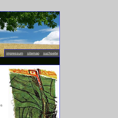
impressum
|
sitemap
|
suchseite
es