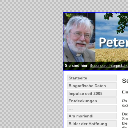
Sie sind hier:
Besondere Interpretati
Startseite
S
Biografische Daten
Ei
Impulse seit 2008
Da 
Entdeckungen
nic
---
Das
Ars moriendi
See
ble
Bilder der Hoffnung
die