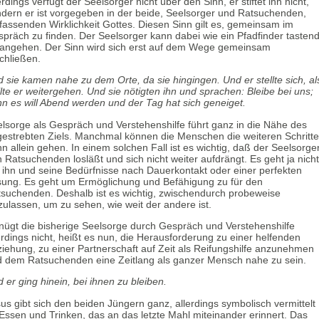
erdings verfügt der Seelsorger nicht über den Sinn, er stiftet ihn nicht,
dern er ist vorgegeben in der beide, Seelsorger und Ratsuchenden,
assenden Wirklichkeit Gottes. Diesen Sinn gilt es, gemeinsam im
präch zu finden. Der Seelsorger kann dabei wie ein Pfadfinder tasten
angehen. Der Sinn wird sich erst auf dem Wege gemeinsam
chließen.
 sie kamen nahe zu dem Orte, da sie hingingen. Und er stellte sich, al
lte er weitergehen. Und sie nötigten ihn und sprachen: Bleibe bei uns;
n es will Abend werden und der Tag hat sich geneiget.
lsorge als Gespräch und Verstehenshilfe führt ganz in die Nähe des
estrebten Ziels. Manchmal können die Menschen die weiteren Schritte
n allein gehen. In einem solchen Fall ist es wichtig, daß der Seelsorge
 Ratsuchenden losläßt und sich nicht weiter aufdrängt. Es geht ja nicht
ihn und seine Bedürfnisse nach Dauerkontakt oder einer perfekten
ung. Es geht um Ermöglichung und Befähigung zu für den
suchenden. Deshalb ist es wichtig, zwischendurch probeweise
zulassen, um zu sehen, wie weit der andere ist.
ügt die bisherige Seelsorge durch Gespräch und Verstehenshilfe
erdings nicht, heißt es nun, die Herausforderung zu einer helfenden
iehung, zu einer Partnerschaft auf Zeit als Reifungshilfe anzunehmen
 dem Ratsuchenden eine Zeitlang als ganzer Mensch nahe zu sein.
 er ging hinein, bei ihnen zu bleiben.
us gibt sich den beiden Jüngern ganz, allerdings symbolisch vermittelt
Essen und Trinken, das an das letzte Mahl miteinander erinnert. Das