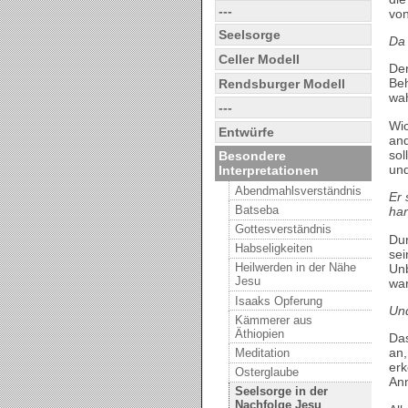
---
von
Seelsorge
Da 
Celler Modell
Der
Beh
Rendsburger Modell
wah
---
Wic
Entwürfe
and
sol
Besondere
und
Interpretationen
Abendmahlsverständnis
Er 
Batseba
han
Gottesverständnis
Dur
Habseligkeiten
sei
Heilwerden in der Nähe
Unb
Jesu
war
Isaaks Opferung
Und
Kämmerer aus
Äthiopien
Das
an,
Meditation
erk
Osterglaube
Ann
Seelsorge in der
Nachfolge Jesu