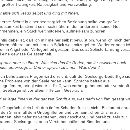
 großer Traurigkeit, Ratlosigkeit und Verzweiflung.
nahte sich Jesus selbst und ging mit ihnen.
 erste Schritt in einer seelsorglichen Beziehung sollte von großer
utsamkeit bestimmt sein: sich nähern, den anderen in seiner Not
rnehmen, ein Stück weit mitgehen, aufmerksam zuhören.
htig dabei ist, daß ich mir meiner selbst bewußt bin, wenn ich mich de
eren nähere, um mit ihm ein Stück weit mitzugehen. Weder er noch ic
len in Angst oder Verlegenheit geraten. Das setzt Selbsterfahrung vora
 eine gewisse Gelassenheit.
sprach aber zu ihnen: Was sind das für Reden, die ihr zwischen euch
delt unterwegs ... Und er sprach zu ihnen: Was denn?
ch behutsames Fragen wird erreicht, daß der Seelsorge-Bedürftige si
ne Probleme von der Seele reden kann. Sprache befreit aus
egriffenem, bringt wieder in Fluß, was vorher gehemmt oder verstopft
. Seelsorge ist vor allem Hilfe zum Gespräch.
 er legte ihnen in der ganzen Schrift aus, was darin von ihm gesagt wa
 Gespräch allein heilt den tiefen Schaden freilich nicht. Es kommt dara
 den Sinn in all dem Unbegriffenen und vermeintlichen Unsinn zu
ennen, also tiefer zu verstehen, was geschieht, und bereit zu sein zur
ahme. Seelsorge ist auch Verstehenshilfe und Sinndeutung.