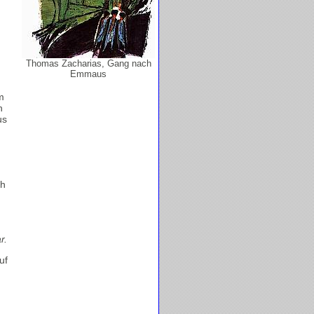
Thomas Zacharias, Gang nach
Emmaus
m
h
us
ch
r.
uf