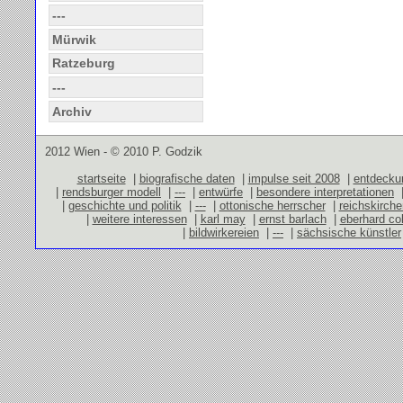
---
Mürwik
Ratzeburg
---
Archiv
2012 Wien - © 2010 P. Godzik
startseite
|
biografische daten
|
impulse seit 2008
|
entdecku
|
rendsburger modell
|
---
|
entwürfe
|
besondere interpretationen
|
geschichte und politik
|
---
|
ottonische herrscher
|
reichskirch
|
weitere interessen
|
karl may
|
ernst barlach
|
eberhard co
|
bildwirkereien
|
---
|
sächsische künstler