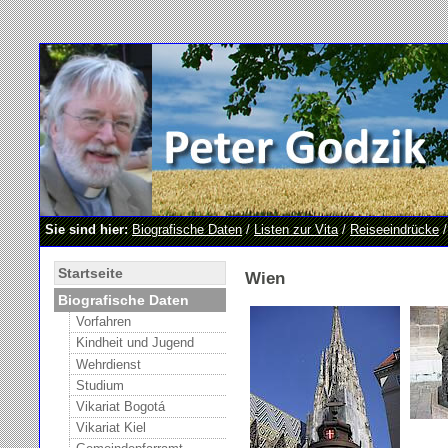
Sie sind hier:
Biografische Daten
/
Listen zur Vita
/
Reiseeindrücke
/
Startseite
Wien
Biografische Daten
Vorfahren
Kindheit und Jugend
Wehrdienst
Studium
Vikariat Bogotá
Vikariat Kiel