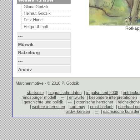
Gloria Godzik
Helmut Godzik
Fritz Hanel
Helga Uhthoff
Rotkäp
---
Mürwik
Ratzeburg
---
Archiv
Märchenmotive - © 2010 P. Godzik
startseite
|
biografische daten
|
impulse seit 2008
|
entdecku
|
rendsburger modell
|
---
|
entwürfe
|
besondere interpretationen
|
geschichte und politik
|
---
|
ottonische herrscher
|
reichskirch
|
weitere interessen
|
karl may
|
ernst barlach
|
eberhard co
|
bildwirkereien
|
---
|
sächsische künstler