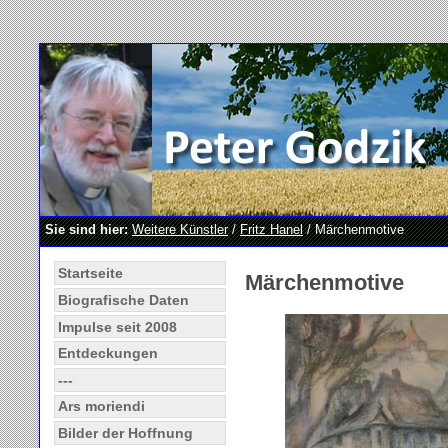
Sie sind hier:
Weitere Künstler
/
Fritz Hanel
/ Märchenmotive
Startseite
Märchenmotive
Biografische Daten
Impulse seit 2008
Entdeckungen
---
Ars moriendi
Bilder der Hoffnung