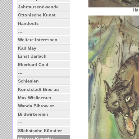
Jahrtausendwende
Hän
Ottonische Kunst
Handouts
---
Weitere Interessen
Karl May
Ernst Barlach
Eberhard Cold
---
Schlesien
Kunststadt Breslau
Max Wislicenus
Wanda Bibrowicz
Bildwirkereien
---
Sächsische Künstler
Weitere Künstler