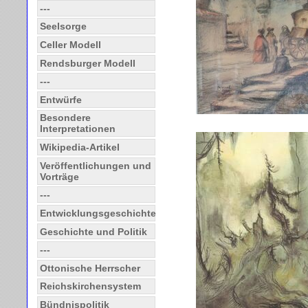
---
Seelsorge
Celler Modell
Rendsburger Modell
---
Entwürfe
Besondere
Interpretationen
Wikipedia-Artikel
Veröffentlichungen und
Vorträge
---
Entwicklungsgeschichte
Geschichte und Politik
---
Ottonische Herrscher
Reichskirchensystem
Bündnispolitik