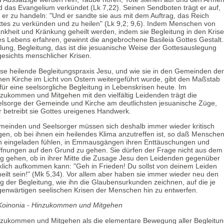
d das Evangelium verkündet (Lk 7,22). Seinen Sendboten trägt er auf,
 er zu handeln: "Und er sandte sie aus mit dem Auftrag, das Reich
tes zu verkünden und zu heilen" (Lk 9,2; 9,6). Indem Menschen von
nkheit und Kränkung geheilt werden, indem sie Begleitung in den Kris
es Lebens erfahren, gewinnt die angebrochene Basileia Gottes Gestalt.
lung, Begleitung, das ist die jesuanische Weise der Gottesauslegung
esichts menschlicher Krisen.
se heilende Begleitungspraxis Jesu, und wie sie in den Gemeinden der
hen Kirche im Licht von Ostern weitergeführt wurde, gibt den Maßstab
für eine seelsorgliche Begleitung in Lebenskrisen heute. Im
zukommen und Mitgehen mit den vielfältig Leidenden trägt die
lsorge der Gemeinde und Kirche am deutlichsten jesuanische Züge,
r betreibt sie Gottes ureigenes Handwerk.
einden und Seelsorger müssen sich deshalb immer wieder kritisch
gen, ob bei ihnen ein heilendes Klima anzutreffen ist, so daß Mensche
h eingeladen fühlen, in Emmausgängen ihren Enttäuschungen und
fnungen auf den Grund zu gehen. Sie dürfen der Frage nicht aus dem
 gehen, ob in ihrer Mitte die Zusage Jesu den Leidenden gegenüber
klich aufkommen kann: "Geh in Frieden! Du sollst von deinem Leiden
eilt sein!" (Mk 5,34). Vor allem aber haben sie immer wieder neu den
 der Begleitung, wie ihn die Glaubensurkunden zeichnen, auf die je
enwärtigen seelischen Krisen der Menschen hin zu entwerfen.
Koinonia - Hinzukommen und Mitgehen
zukommen und Mitgehen als die elementare Bewegung aller Begleitu