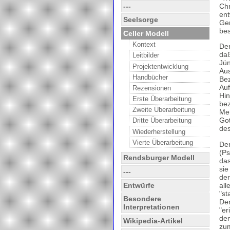
---
Chr
ent
Seelsorge
Gem
bes
Celler Modell
Kontext
Der
daß
Leitbilder
Jün
Projektentwicklung
Aus
Handbücher
Be
Auf
Rezensionen
Hin
Erste Überarbeitung
bez
Zweite Überarbeitung
Men
Got
Dritte Überarbeitung
des
Wiederherstellung
Vierte Überarbeitung
Der
(Ps
Rendsburger Modell
das
sie
---
der
Entwürfe
all
"st
Besondere
Der
Interpretationen
"er
dem
Wikipedia-Artikel
zum