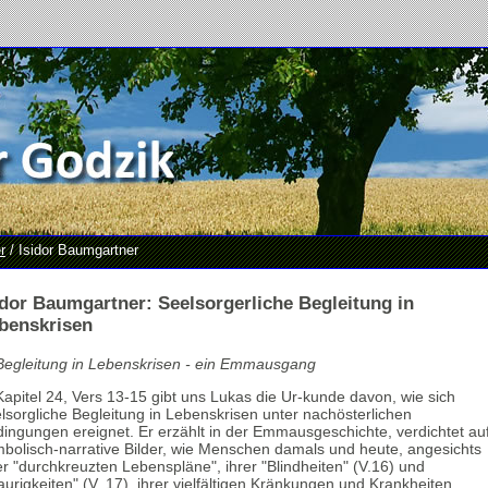
r
/ Isidor Baumgartner
idor Baumgartner: Seelsorgerliche Begleitung in
benskrisen
Begleitung in Lebenskrisen - ein Emmausgang
Kapitel 24, Vers 13-15 gibt uns Lukas die Ur-kunde davon, wie sich
lsorgliche Begleitung in Lebenskrisen unter nachösterlichen
ingungen ereignet. Er erzählt in der Emmausgeschichte, verdichtet au
bolisch-narrative Bilder, wie Menschen damals und heute, angesichts
er "durchkreuzten Lebenspläne", ihrer "Blindheiten" (V.16) und
aurigkeiten" (V. 17), ihrer vielfältigen Kränkungen und Krankheiten