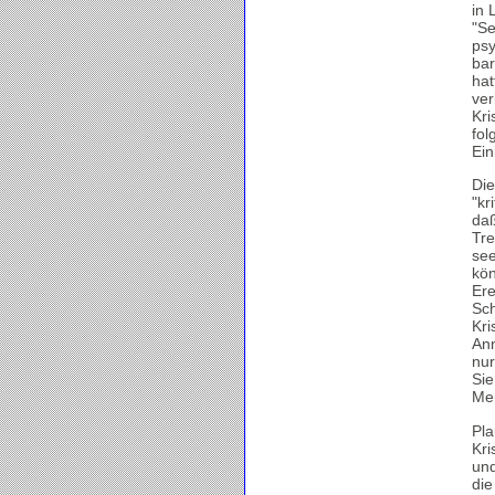
in 
"Se
psy
bar
hat
ver
Kri
fol
Ein
Die
"kr
daß
Tre
see
kön
Ere
Sch
Kri
Ann
nu
Sie
Me
Pla
Kri
und
die