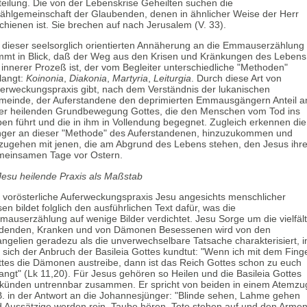
teilung. Die von der Lebenskrise Geheilten suchen die
ählgemeinschaft der Glaubenden, denen in ähnlicher Weise der Herr
chienen ist. Sie brechen auf nach Jerusalem (V. 33).
 dieser seelsorglich orientierten Annäherung an die Emmauserzählung
mt in Blick, daß der Weg aus den Krisen und Kränkungen des Lebens
 innerer Prozeß ist, der vom Begleiter unterschiedliche "Methoden"
langt:
Koinonia
,
Diakonia
,
Martyria
,
Leiturgia
. Durch diese Art von
erweckungspraxis gibt, nach dem Verständnis der lukanischen
einde, der Auferstandene den deprimierten Emmausgängern Anteil a
er heilenden Grundbewegung Gottes, die den Menschen vom Tod ins
en führt und die in ihm in Vollendung begegnet. Zugleich erkennen die
ger an dieser "Methode" des Auferstandenen, hinzuzukommen und
zugehen mit jenen, die am Abgrund des Lebens stehen, den Jesus ihre
meinsamen Tage vor Ostern.
Jesu heilende Praxis als Maßstab
 vorösterliche Auferweckungspraxis Jesu angesichts menschlicher
sen bildet folglich den ausführlichen Text dafür, was die
auserzählung auf wenige Bilder verdichtet. Jesu Sorge um die vielfält
idenden, Kranken und von Dämonen Besessenen wird von den
ngelien geradezu als die unverwechselbare Tatsache charakterisiert, i
 sich der Anbruch der Basileia Gottes kundtut: "Wenn ich mit dem Fing
tes die Dämonen austreibe, dann ist das Reich Gottes schon zu euch
angt" (Lk 11,20). Für Jesus gehören so Heilen und die Basileia Gottes
künden untrennbar zusammen. Er spricht von beiden in einem Atemzu
B. in der Antwort an die Johannesjünger: "Blinde sehen, Lahme gehen
 Aussätzige werden rein, Taube hören, Tote stehen auf und den Arme