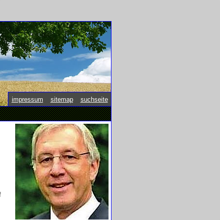
impressum
|
sitemap
|
suchseite
f