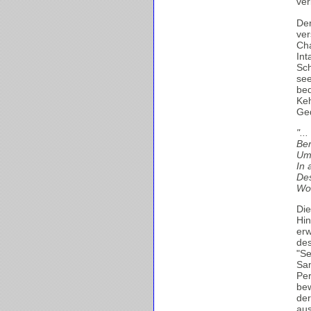
ver
Der
ver
Cha
Int
Sch
see
bed
Keh
Ged
"..
Ber
Um 
In 
Des
Woh
Die
Hi
erw
des
"Se
Sam
Per
bew
der
aus