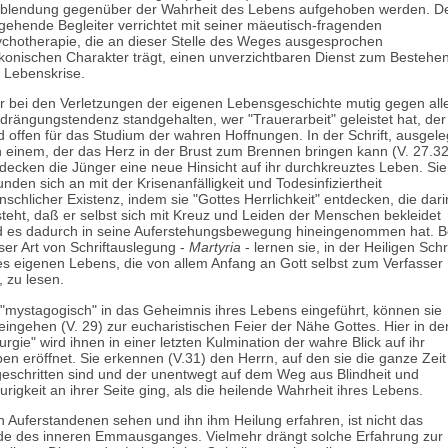
rblendung gegenüber der Wahrheit des Lebens aufgehoben werden. D
gehende Begleiter verrichtet mit seiner mäeutisch-fragenden
chotherapie, die an dieser Stelle des Weges ausgesprochen
konischen Charakter trägt, einen unverzichtbaren Dienst zum Bestehe
 Lebenskrise.
 bei den Verletzungen der eigenen Lebensgeschichte mutig gegen all
drängungstendenz standgehalten, wer "Trauerarbeit" geleistet hat, der
d offen für das Studium der wahren Hoffnungen. In der Schrift, ausgele
 einem, der das Herz in der Brust zum Brennen bringen kann (V. 27.32
decken die Jünger eine neue Hinsicht auf ihr durchkreuztes Leben. Sie
unden sich an mit der Krisenanfälligkeit und Todesinfiziertheit
schlicher Existenz, indem sie "Gottes Herrlichkeit" entdecken, die dari
teht, daß er selbst sich mit Kreuz und Leiden der Menschen bekleidet
 es dadurch in seine Auferstehungsbewegung hineingenommen hat. B
ser Art von Schriftauslegung -
Martyria
- lernen sie, in der Heiligen Schri
es eigenen Lebens, die von allem Anfang an Gott selbst zum Verfasser
, zu lesen.
"mystagogisch" in das Geheimnis ihres Lebens eingeführt, können sie
eingehen (V. 29) zur eucharistischen Feier der Nähe Gottes. Hier in de
turgie" wird ihnen in einer letzten Kulmination der wahre Blick auf ihr
en eröffnet. Sie erkennen (V.31) den Herrn, auf den sie die ganze Zeit
eschritten sind und der unentwegt auf dem Weg aus Blindheit und
urigkeit an ihrer Seite ging, als die heilende Wahrheit ihres Lebens.
 Auferstandenen sehen und ihn ihm Heilung erfahren, ist nicht das
e des inneren Emmausganges. Vielmehr drängt solche Erfahrung zur