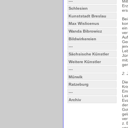
---
Mit
Erz
Schlesien
ers
Kunststadt Breslau
Bei
Max Wislicenus
kom
ein
Wanda Bibrowicz
ver
Auf
Bildwirkereien
Gem
---
jen
Leb
Sächsische Künstler
Jün
mit
Weitere Künstler
ge
---
2. 
Mürwik
Die
Ratzeburg
Kri
Emm
---
Le
Archiv
Eva
der
Got
gel
ver
z. 
und