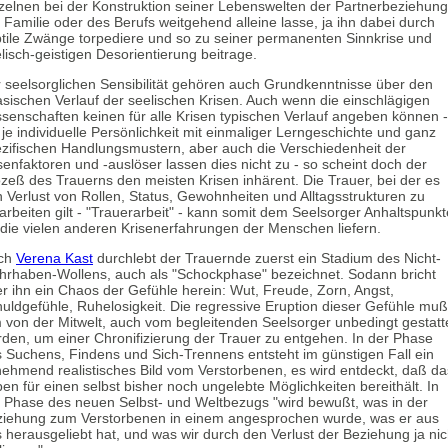
zelnen bei der Konstruktion seiner Lebenswelten der Partnerbeziehung
 Familie oder des Berufs weitgehend alleine lasse, ja ihn dabei durch
tile Zwänge torpediere und so zu seiner permanenten Sinnkrise und
lisch-geistigen Desorientierung beitrage.
 seelsorglichen Sensibilität gehören auch Grundkenntnisse über den
sischen Verlauf der seelischen Krisen. Auch wenn die einschlägigen
senschaften keinen für alle Krisen typischen Verlauf angeben können -
 je individuelle Persönlichkeit mit einmaliger Lerngeschichte und ganz
zifischen Handlungsmustern, aber auch die Verschiedenheit der
senfaktoren und -auslöser lassen dies nicht zu - so scheint doch der
zeß des Trauerns den meisten Krisen inhärent. Die Trauer, bei der es
 Verlust von Rollen, Status, Gewohnheiten und Alltagsstrukturen zu
arbeiten gilt - "Trauerarbeit" - kann somit dem Seelsorger Anhaltspunkt
 die vielen anderen Krisenerfahrungen der Menschen liefern.
ch
Verena Kast
durchlebt der Trauernde zuerst ein Stadium des Nicht-
rhaben-Wollens, auch als "Schockphase" bezeichnet. Sodann bricht
r ihn ein Chaos der Gefühle herein: Wut, Freude, Zorn, Angst,
uldgefühle, Ruhelosigkeit. Die regressive Eruption dieser Gefühle muß
 von der Mitwelt, auch vom begleitenden Seelsorger unbedingt gestatt
den, um einer Chronifizierung der Trauer zu entgehen. In der Phase
 Suchens, Findens und Sich-Trennens entsteht im günstigen Fall ein
ehmend realistisches Bild vom Verstorbenen, es wird entdeckt, daß da
en für einen selbst bisher noch ungelebte Möglichkeiten bereithält. In
 Phase des neuen Selbst- und Weltbezugs "wird bewußt, was in der
iehung zum Verstorbenen in einem angesprochen wurde, was er aus
 herausgeliebt hat, und was wir durch den Verlust der Beziehung ja nic