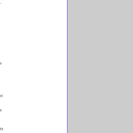
,
e
et
s
ht