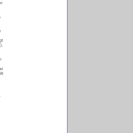
er
n
e
gt
),
n
ei
ft
r