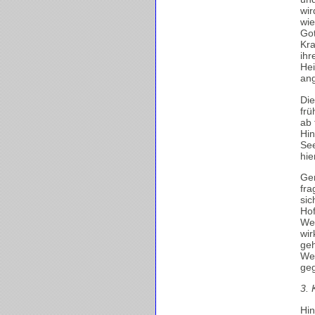
wir
wie
Got
Kra
ihr
Hei
ang
Die
frü
ab 
Hin
See
hie
Gem
fra
sic
Hof
Weg
wir
geh
Weg
geg
3. 
Hin