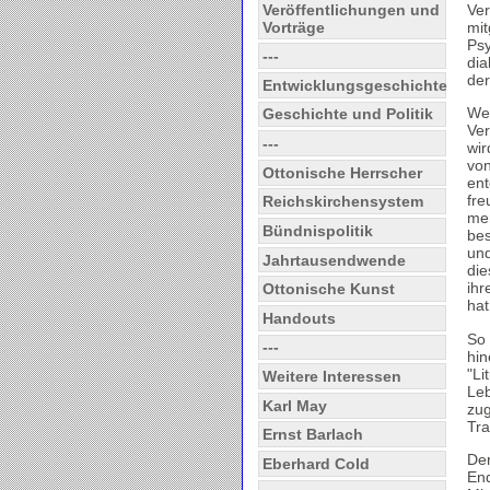
Veröffentlichungen und
Ve
Vorträge
mit
Psy
---
dia
der
Entwicklungsgeschichte
Wer
Geschichte und Politik
Ver
---
wir
von
Ottonische Herrscher
ent
fre
Reichskirchensystem
men
Bündnispolitik
bes
und
Jahrtausendwende
die
ihr
Ottonische Kunst
hat
Handouts
So 
---
hin
"Li
Weitere Interessen
Leb
Karl May
zug
Tra
Ernst Barlach
Den
Eberhard Cold
End