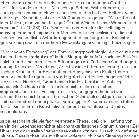
Lebensnöten und Lebenskrisen besteht zu einem hohen Grad im
hen" der Not des andern. Das richtige Sehen, Wahr-nehmen, ist
chologisch stimmig auch vom christlichen Idealbild des Helfers, vom
mherzigen Samariter, als erste Maßnahme ausgesagt: "Als er ihn sah,
te er Mitleid, ging zu ihm hin, goß Öl und Wein auf seine Wunden und
band sie" (Lk 10,33f). Die Sinne und das Herz für die vielfältigen
sensymptome und -signale der Menschen zu sensibilisieren, dies ist
glich eine wesentliche Anforderung an den seelsorglichen Begleiter.
iges vermag dazu die moderne Entwicklungspsychologie beizutragen.
 "Life-events-Forschung" der Entwicklungspsychologie, die sich mit de
itischen Lebensereignissen" in der Biographie befaßt, rückt ins Blickfeld
 nicht nur die schmerzlichen Erfahrungen wie Tod eines Angehörigen,
nnung, Krankheit, Verletzung, Arbeitslosigkeit, Pensionierung u. ä. zur
lischen Krise und zur Erschöpfung der psychischen Kräfte führen
nen. Vielmehr bringen auch vordergründig erfreulich eingeschätzte
ignisse wie Hochzeit, Geburt eines Kindes, beruflicher Aufstieg,
ulabschluß, Urlaub oder Feiertage nicht selten ein hohes
senpotential mit sich. Es zeigt sich, daß, entgegen der intuitiven
ahme, Krisen nicht nur mit tragischen Schicksalsschlägen, auch nicht
r mit bestimmten Lebensphasen vorrangig in Zusammenhang stehen.
 bilden vielmehr ein Konstitutivum jeder Lebensphase und jedes
nschenlebens.
usibel erscheint die vielfach vertretene These, daß die Häufung von
sen in der Lebensgeschichte als charakteristisches Signum unserer Zei
 ihrer soziokulturellen Verhältnisse gelten können. Ursächlich dafür sei
 plurale Gesellschaft, die mit ihrem widersprüchlichen Sinnangebot den