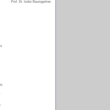
Prof. Dr. Isidor Baumgartner
es
e
ch
.
g