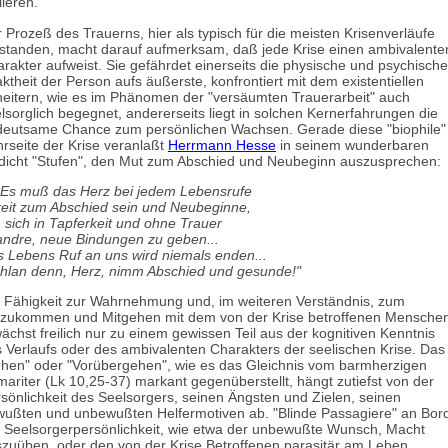
lieren."
 Prozeß des Trauerns, hier als typisch für die meisten Krisenverläufe
standen, macht darauf aufmerksam, daß jede Krise einen ambivalente
rakter aufweist. Sie gefährdet einerseits die physische und psychische
aktheit der Person aufs äußerste, konfrontiert mit dem existentiellen
eitern, wie es im Phänomen der "versäumten Trauerarbeit" auch
lsorglich begegnet, andererseits liegt in solchen Kernerfahrungen die
eutsame Chance zum persönlichen Wachsen. Gerade diese "biophile"
rseite der Krise veranlaßt
Herrmann Hesse
in seinem wunderbaren
icht "Stufen", den Mut zum Abschied und Neubeginn auszusprechen:
. Es muß das Herz bei jedem Lebensrufe
eit zum Abschied sein und Neubeginne,
sich in Tapferkeit und ohne Trauer
andre, neue Bindungen zu geben...
 Lebens Ruf an uns wird niemals enden...
lan denn, Herz, nimm Abschied und gesunde!"
 Fähigkeit zur Wahrnehmung und, im weiteren Verständnis, zum
nzukommen und Mitgehen mit dem von der Krise betroffenen Mensche
ächst freilich nur zu einem gewissen Teil aus der kognitiven Kenntnis
 Verlaufs oder des ambivalenten Charakters der seelischen Krise. Das
hen" oder "Vorübergehen", wie es das Gleichnis vom barmherzigen
ariter (Lk 10,25-37) markant gegenüberstellt, hängt zutiefst von der
sönlichkeit des Seelsorgers, seinen Ängsten und Zielen, seinen
ußten und unbewußten Helfermotiven ab. "Blinde Passagiere" an Bor
 Seelsorgerpersönlichkeit, wie etwa der unbewußte Wunsch, Macht
zuüben, oder den von der Krise Betroffenen parasitär am Leben