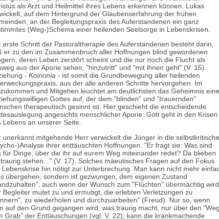
istus als Arzt und Heilmittel ihres Lebens erkennen können. Lukas
wickelt, auf dem Hintergrund der Glaubenserfahrung der frühen
einden, an der Begleitungspraxis des Auferstandenen ein ganz
timmtes (Weg-)Schema einer heilenden Seelsorge in Lebenskrisen.
 erste Schritt der Pastoraltherapie des Auferstandenen besteht darin,
 er zu den im Zusammenbruch aller Hoffnungen blind gewordenen
gern, deren Leben zerstört scheint und die nur noch die Flucht als
weg aus der Aporie sehen, "hinzutritt" und "mit ihnen geht" (V. 15).
ziehung -
Koinonia
- ist somit die Grundbewegung aller heilenden
erweckungspraxis, aus der alle anderen Schritte hervorgehen. Im
zukommen und Mitgehen leuchtet am deutlichsten das Geheimnis ein
iehungswilligen Gottes auf, der dem "blinden" und "trauernden"
schen therapeutisch gesinnt ist. Hier geschieht die entscheidende
tesauslegung angesichts menschlicher Aporie: Gott geht in den Krisen
 Lebens an unserer Seite.
 unerkannt mitgehende Herr verwickelt die Jünger in die selbstkritisch
ycho-)Analyse ihrer enttäuschten Hoffnungen. "Er fragt sie: Was sind
 für Dinge, über die ihr auf eurem Weg miteinander redet? Da blieben
 traurig stehen..." (V. 17). Solches mäeutisches Fragen auf den Fokus
 Lebenskrise hin nötigt zur Unterbrechung. Man kann nicht mehr einfa
es übergehen, sondern ist gezwungen, dem eigenen Zustand
andzuhalten", auch wenn der Wunsch zum "Flüchten" übermächtig wird
 Begleiter mutet zu und ermutigt, die erlebten Verletzungen zu
innern", zu wiederholen und durchzuarbeiten" (Freud). Nur so, wenn
 auf den Grund gegangen wird, was traurig macht, nur über den "We
 Grab" der Enttäuschungen (vgl. V. 22), kann die krankmachende