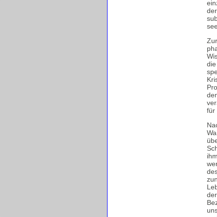
ein
der
sub
see
Zur
pha
Wis
die
spe
Kri
Pro
den
ver
für
Na
Wah
übe
Sch
ihm
wer
des
zun
Leb
der
Bez
uns