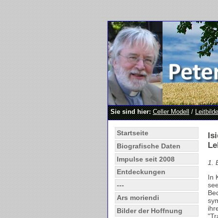
Sie sind hier:
Celler Modell
/
Leitbilde
Startseite
Is
Le
Biografische Daten
Impulse seit 2008
1. 
Entdeckungen
In 
---
see
Bed
Ars moriendi
sym
ihr
Bilder der Hoffnung
"Tr