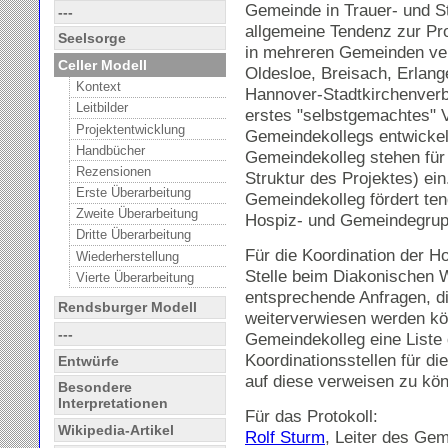
Gemeinde in Trauer- und S
---
allgemeine Tendenz zur Pro
Seelsorge
in mehreren Gemeinden ver
Celler Modell
Oldesloe, Breisach, Erlang
Kontext
Hannover-Stadtkirchenverba
Leitbilder
erstes "selbstgemachtes" V
Projektentwicklung
Gemeindekollegs entwickel
Handbücher
Gemeindekolleg stehen für
Rezensionen
Struktur des Projektes) ei
Erste Überarbeitung
Gemeindekolleg fördert ten
Zweite Überarbeitung
Hospiz- und Gemeindegrup
Dritte Überarbeitung
Für die Koordination der 
Wiederherstellung
Stelle beim Diakonischen We
Vierte Überarbeitung
entsprechende Anfragen, d
Rendsburger Modell
weiterverwiesen werden kö
---
Gemeindekolleg eine Liste 
Koordinationsstellen für d
Entwürfe
auf diese verweisen zu kö
Besondere
Interpretationen
Für das Protokoll:
Wikipedia-Artikel
Rolf Sturm
, Leiter des Ge