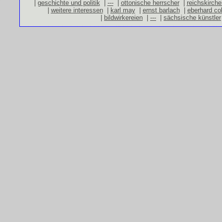
|
geschichte und politik
|
---
|
ottonische herrscher
|
reichskirch
|
weitere interessen
|
karl may
|
ernst barlach
|
eberhard co
|
bildwirkereien
|
---
|
sächsische künstler