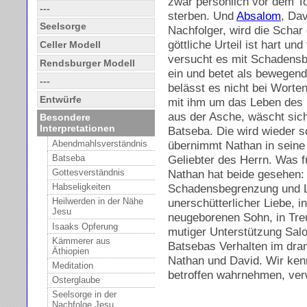
zwar persönlich vor dem T
---
sterben. Und
Absalom
, Dav
Seelsorge
Nachfolger, wird die Scha
göttliche Urteil ist hart und
Celler Modell
versucht es mit Schadensb
Rendsburger Modell
ein und betet als bewege
---
belässt es nicht bei Worten
Entwürfe
mit ihm um das Leben des Ki
aus der Asche, wäscht sich
Besondere
Interpretationen
Batseba. Die wird wieder 
Abendmahlsverständnis
übernimmt Nathan in seine 
Geliebter des Herrn. Was 
Batseba
Nathan hat beide gesehen: 
Gottesverständnis
Schadensbegrenzung und L
Habseligkeiten
unerschütterlicher Liebe, 
Heilwerden in der Nähe
Jesu
neugeborenen Sohn, in Treu
Isaaks Opferung
mutiger Unterstützung Sal
Kämmerer aus
Batsebas Verhalten im dr
Äthiopien
Nathan und David. Wir ke
Meditation
betroffen wahrnehmen, ver
Osterglaube
Seelsorge in der
Nachfolge Jesu