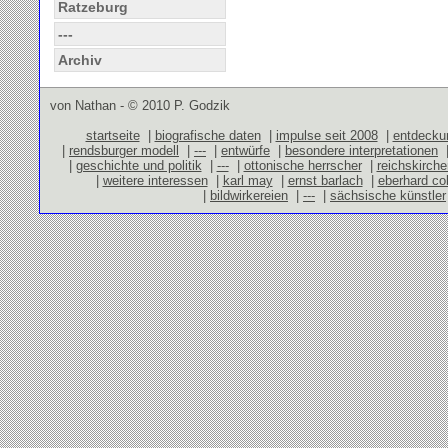
Ratzeburg
---
Archiv
von Nathan - © 2010 P. Godzik
startseite
|
biografische daten
|
impulse seit 2008
|
entdecku
|
rendsburger modell
|
---
|
entwürfe
|
besondere interpretationen
|
geschichte und politik
|
---
|
ottonische herrscher
|
reichskirch
|
weitere interessen
|
karl may
|
ernst barlach
|
eberhard co
|
bildwirkereien
|
---
|
sächsische künstler