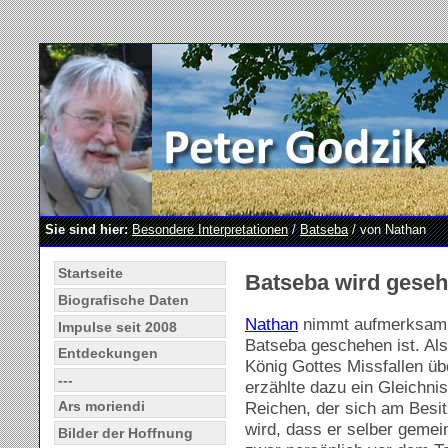
Sie sind hier:
Besondere Interpretationen
/
Batseba
/ von Nathan
Startseite
Batseba wird geseh
Biografische Daten
Nathan
nimmt aufmerksam 
Impulse seit 2008
Batseba geschehen ist. Als
Entdeckungen
König Gottes Missfallen üb
---
erzählte dazu ein Gleichnis
Reichen, der sich am Besit
Ars moriendi
wird, dass er selber gemein
Bilder der Hoffnung