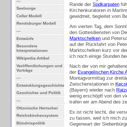
---
Rande der
Südkarpaten
füh
Seelsorge
Kirchenkuratoren in Martins
gewidmet, begleitet vom Bez
Celler Modell
Rendsburger Modell
Am vierten Tag, dem Sonnta
---
den Gottesdiensten von De
Marktschelken
und Petersd
Entwürfe
auf der Rückfahrt von Pete
Besondere
Marktschelken kurz vor de
Interpretationen
ich noch einige Stunden be
Wikipedia-Artikel
Nach der von mir gehalte
Veröffentlichungen und
Vorträge
der
Evangelischen Kirche 
Montagvormittag zur dreitä
---
Zwischenstationen in
Kecs
Entwicklungsgeschichte
(Bayern) wieder nach
Ratz
Geschichte und Politik
wenig erschöpft von den v
---
trafen wir am Abend des z
Ottonische Herrscher
Es ist nicht leicht, die ve
Reichskirchensystem
zu fassen, weil ich mich z
Bündnispolitik
Gegenwart der Siebenbürg