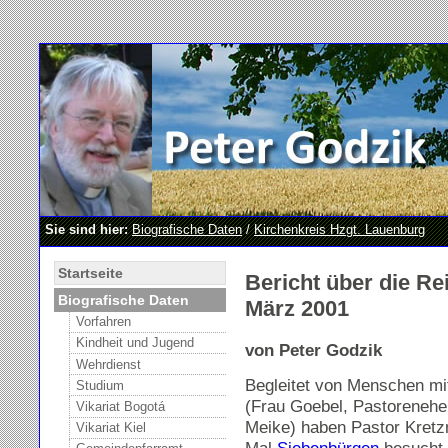
Sie sind hier:
Biografische Daten
/
Kirchenkreis Hzgt. Lauenburg
Startseite
Bericht über die R
Biografische Daten
März 2001
Vorfahren
Kindheit und Jugend
von Peter Godzik
Wehrdienst
Begleitet von Menschen mit
Studium
(Frau Goebel, Pastorenehe
Vikariat Bogotá
Meike) haben Pastor Kretz
Vikariat Kiel