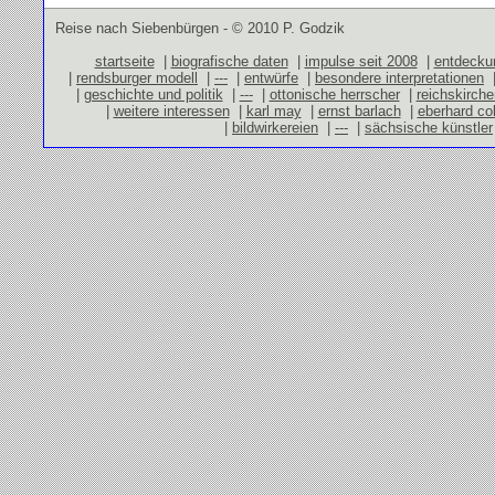
Reise nach Siebenbürgen - © 2010 P. Godzik
startseite
|
biografische daten
|
impulse seit 2008
|
entdecku
|
rendsburger modell
|
---
|
entwürfe
|
besondere interpretationen
|
geschichte und politik
|
---
|
ottonische herrscher
|
reichskirch
|
weitere interessen
|
karl may
|
ernst barlach
|
eberhard co
|
bildwirkereien
|
---
|
sächsische künstler