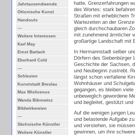
hatte. Grenzerfahrungen w
Jahrtausendwende
des Wortes: stark befahre
Ottonische Kunst
Straßen mit erheblichem T
Handouts
Wartezeiten an der Grenze
gleich durchschaubaren Zol
---
mit zunehmend ärmlicher w
Weitere Interessen
großartige Landschaft mit
Karl May
In Hermannstadt selber un
Ernst Barlach
Dörfern des Siebenbürger 
Eberhard Cold
Geschichte der Sachsen, d
---
und Neubeginn zustrebt. Re
Schlesien
längst schon verfallene Ki
Wohnhäuser und Schulgebä
Kunststadt Breslau
gegangen, es bleiben viele 
Max Wislicenus
unbeweglich gewordene Me
Wanda Bibrowicz
und begleitet, gestützt und
Bildwirkereien
Auf die wenigen jungen Leu
---
und belastende Aufgabe zu
Sächsische Künstler
und verstehen, sie müssen 
gewinnen, um ihre schwere
Weitere Künstler