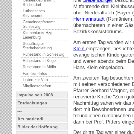
Mal
Siebenbürgen
besucht. 
Gemeindepfarramt
Büdelsdorf
Mitfahrende drei Kleinbusse
Lutherisches
über Niederaltaich (Bayer
Kirchenamt
Hermannstadt
(Rumänien). 
Gemeindepfarramt
übernachteten in einer Gä
Schleswig
Bezirkskonsistoriums.
Kirchenkreis Hzgt.
Lauenburg
Am ersten Tag wurden wir 
Beauftragter
Klein
empfangen, besuchten
Sterbebegleitung
evangelischen Kindergarte
Ruhestand in Schleswig
und waren abends beim D
Ruhestand in Kogel
Hans Klein eingeladen.
Ruhestand in Mölln
Familien-Infos
Am zweiten Tag besuchten
Listen zur Vita
mit seinen verschiedenen E
Mitgliedschaften
Pfarrer Gerhard Wagner, de
Impulse seit 2008
renovierte Kirche "Zum gut
Nachmittag sahen wir das 
Entdeckungen
dort mit Bewohnerinnen un
---
freundlichen rumänischen 
Ars moriendi
dann bei Prof. Pitters eing
Bilder der Hoffnung
Der dritte Tag war einer 