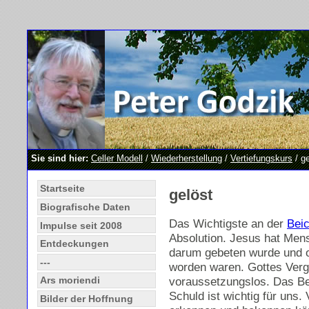
Sie sind hier:
Celler Modell
/
Wiederherstellung
/
Vertiefungskurs
/ ge
Startseite
gelöst
Biografische Daten
Das Wichtigste an der
Beic
Impulse seit 2008
Absolution. Jesus hat Men
Entdeckungen
darum gebeten wurde und 
---
worden waren. Gottes Verg
voraussetzungslos. Das 
Ars moriendi
Schuld ist wichtig für uns.
Bilder der Hoffnung