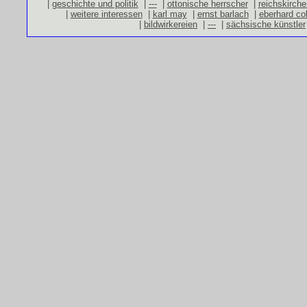
|
geschichte und politik
|
---
|
ottonische herrscher
|
reichskirch
|
weitere interessen
|
karl may
|
ernst barlach
|
eberhard co
|
bildwirkereien
|
---
|
sächsische künstler