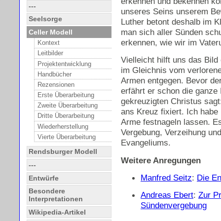
erkennen und bekennen kön
---
unseres Seins unserem Bew
Seelsorge
Luther betont deshalb im K
man sich aller Sünden schu
Celler Modell
erkennen, wie wir im Vater
Kontext
Leitbilder
Vielleicht hilft uns das Bil
Projektentwicklung
im Gleichnis vom verloren
Handbücher
Armen entgegen. Bevor der
Rezensionen
erfährt er schon die ganze
Erste Überarbeitung
gekreuzigten Christus sagt
Zweite Überarbeitung
ans Kreuz fixiert. Ich hab
Dritte Überarbeitung
Arme festnageln lassen. Es
Wiederherstellung
Vergebung, Verzeihung und
Vierte Überarbeitung
Evangeliums.
Rendsburger Modell
Weitere Anregungen
---
Manfred Seitz
:
Die En
Entwürfe
Besondere
Andreas Ebert
:
Zur P
Interpretationen
Sündenvergebung
Wikipedia-Artikel